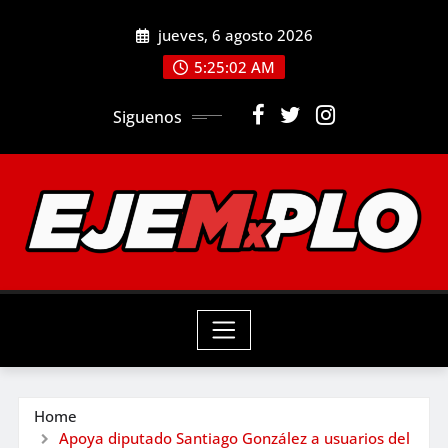
Skip
jueves, 6 agosto 2026
to
5:25:04 AM
content
Siguenos
Home
Apoya diputado Santiago González a usuarios del