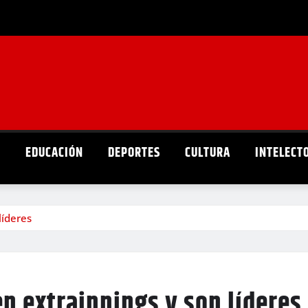
D
EDUCACIÓN
DEPORTES
CULTURA
INTELECT
líderes
n extrainnings y son líderes