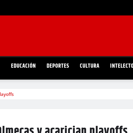
D
EDUCACIÓN
DEPORTES
CULTURA
INTELECT
layoffs
lmecas y acarician playoffs