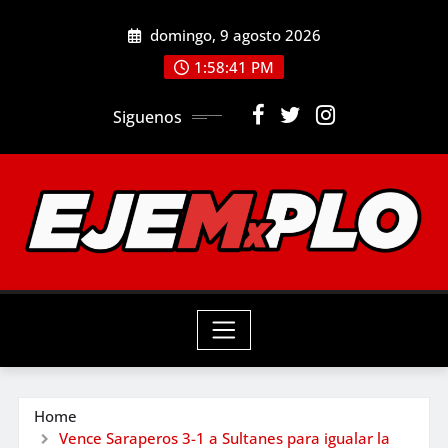
Skip
domingo, 9 agosto 2026
to
1:58:43 PM
content
Siguenos
Home
Vence Saraperos 3-1 a Sultanes para igualar la