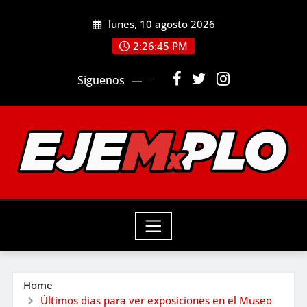
Skip
lunes, 10 agosto 2026
to
2:26:47 PM
content
Siguenos
Home
Últimos días para ver exposiciones en el Museo