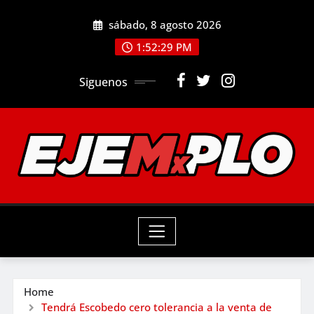
Skip
sábado, 8 agosto 2026
to
1:52:31 PM
content
Siguenos
Home
Tendrá Escobedo cero tolerancia a la venta de