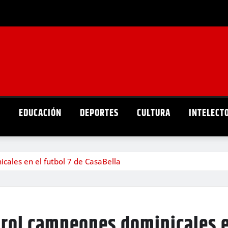
D
EDUCACIÓN
DEPORTES
CULTURA
INTELECT
cales en el futbol 7 de CasaBella
rol campeones dominicales en