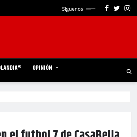
Siguenos
OLANDIA®
OPINIÓN
 el futbol 7 de CasaBella