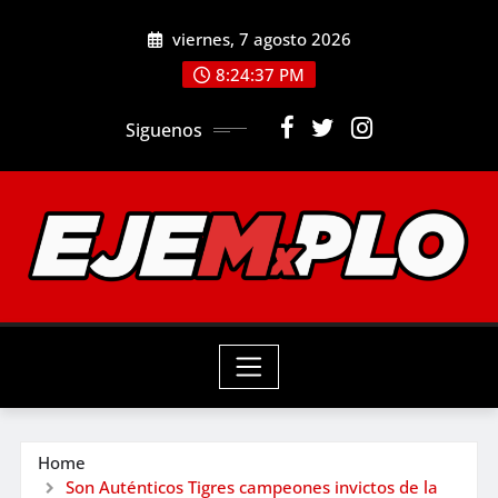
Skip
viernes, 7 agosto 2026
to
8:24:39 PM
content
Siguenos
Home
Son Auténticos Tigres campeones invictos de la