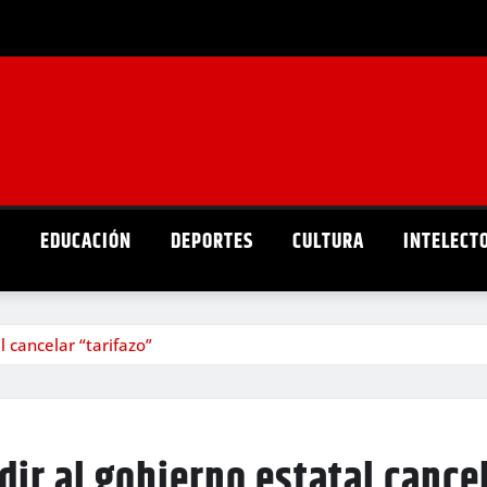
D
EDUCACIÓN
DEPORTES
CULTURA
INTELECT
l cancelar “tarifazo”
ir al gobierno estatal cancel