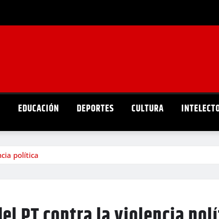
D
EDUCACIÓN
DEPORTES
CULTURA
INTELECT
ia política
 PT contra la violencia polí