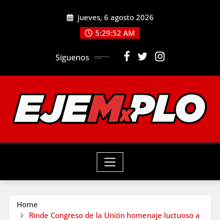
Skip
jueves, 6 agosto 2026
to
5:29:54 AM
content
Siguenos
Home
Rinde Congreso de la Unión homenaje luctuoso a