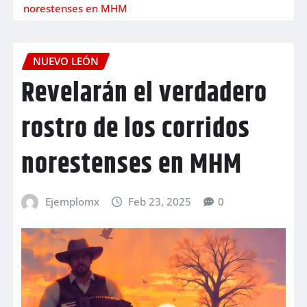
norestenses en MHM
NUEVO LEÓN
Revelarán el verdadero
rostro de los corridos
norestenses en MHM
Ejemplomx
Feb 23, 2025
0