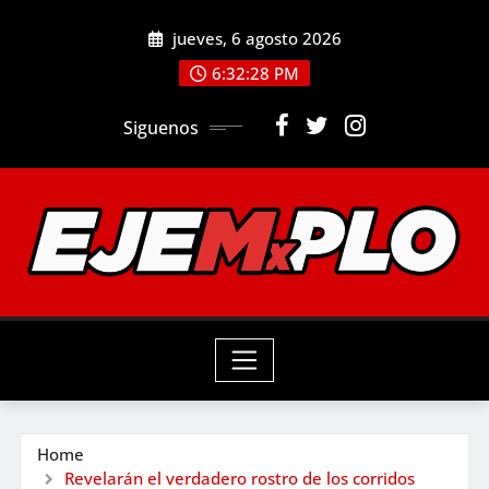
Skip
jueves, 6 agosto 2026
to
6:32:30 PM
content
Siguenos
Home
Revelarán el verdadero rostro de los corridos