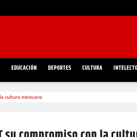
D
EDUCACIÓN
DEPORTES
CULTURA
INTELECT
la cultura mexicana
T su compromiso con la cult