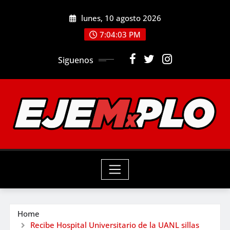
Skip
lunes, 10 agosto 2026
to
7:04:05 PM
content
Siguenos
Home
Recibe Hospital Universitario de la UANL sillas