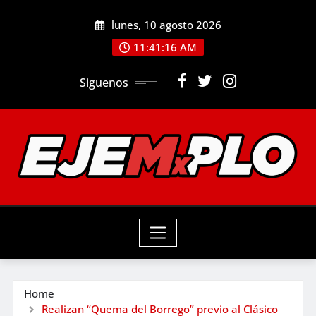
Skip
lunes, 10 agosto 2026
to
11:41:17 AM
content
Siguenos
Home
Realizan “Quema del Borrego” previo al Clásico