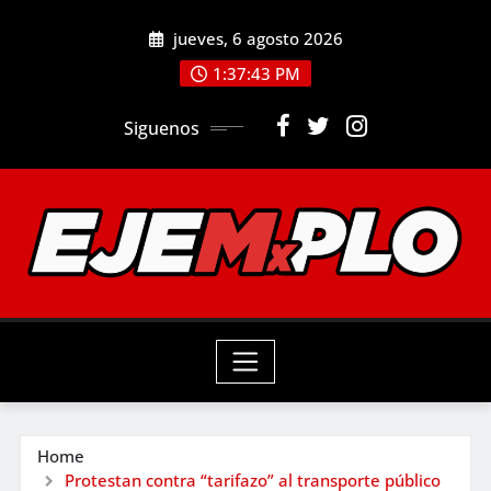
Skip
jueves, 6 agosto 2026
to
1:37:44 PM
content
Siguenos
Home
Protestan contra “tarifazo” al transporte público