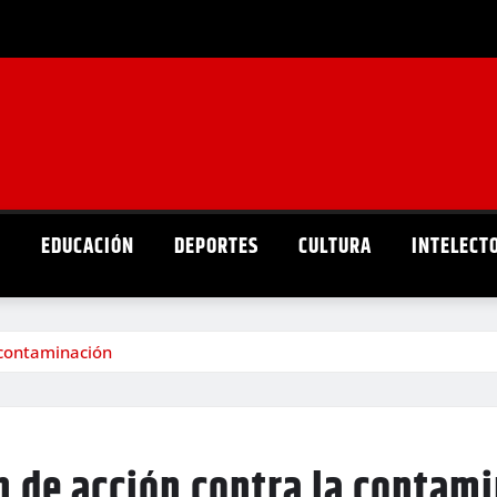
D
EDUCACIÓN
DEPORTES
CULTURA
INTELECT
 contaminación
n de acción contra la contam