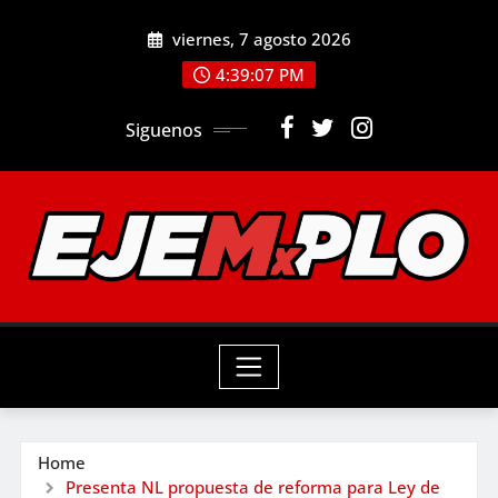
Skip
viernes, 7 agosto 2026
to
4:39:08 PM
content
Siguenos
Home
Presenta NL propuesta de reforma para Ley de