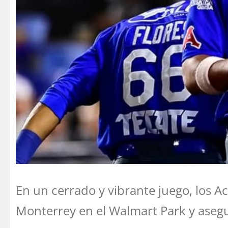
En un cerrado y vibrante juego, los A
Monterrey en el Walmart Park y asegu