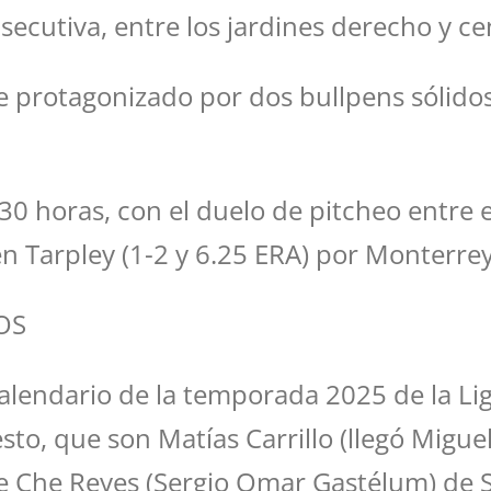
cutiva, entre los jardines derecho y cen
ue protagonizado por dos bullpens sólido
 19:30 horas, con el duelo de pitcheo entr
n Tarpley (1-2 y 6.25 ERA) por Monterrey
OS
lendario de la temporada 2025 de la Li
to, que son Matías Carrillo (llegó Migue
 Che Reyes (Sergio Omar Gastélum) de S