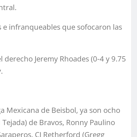
tral.
s e infranqueables que sofocaron las
e el derecho Jeremy Rhoades (0-4 y 9.75
.
ga Mexicana de Beisbol, ya son ocho
l Tejada) de Bravos, Ronny Paulino
araperos, CJ Retherford (Gregg