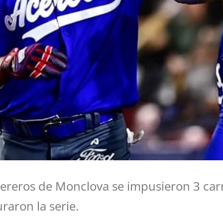
cereros de Monclova se impusieron 3 carr
raron la serie.