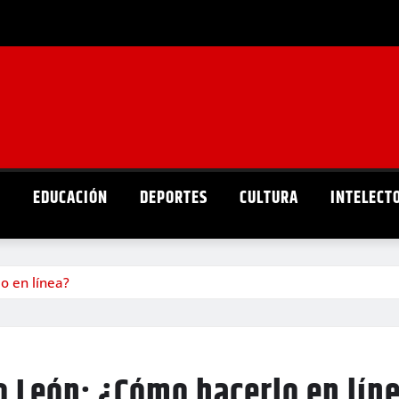
D
EDUCACIÓN
DEPORTES
CULTURA
INTELECT
o en línea?
o León: ¿Cómo hacerlo en lín