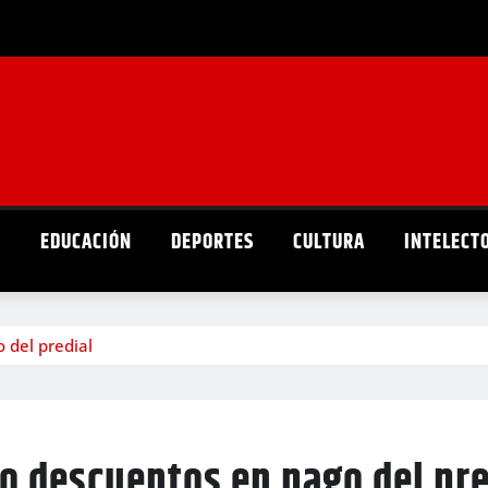
D
EDUCACIÓN
DEPORTES
CULTURA
INTELECT
 del predial
o descuentos en pago del pre