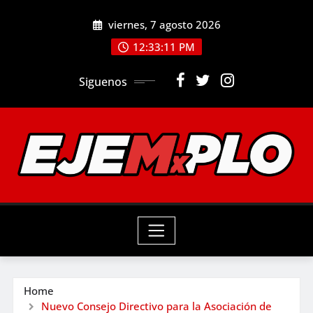
Skip
viernes, 7 agosto 2026
to
12:33:13 PM
content
Siguenos
Home
Nuevo Consejo Directivo para la Asociación de