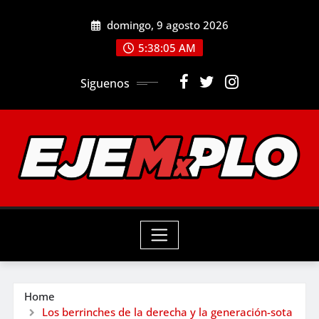
Skip
domingo, 9 agosto 2026
to
5:38:07 AM
content
Siguenos
Home
Los berrinches de la derecha y la generación-sota