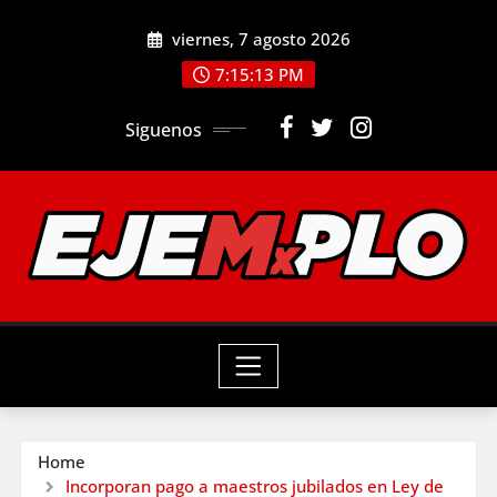
Skip
viernes, 7 agosto 2026
to
7:15:14 PM
content
Siguenos
Home
Incorporan pago a maestros jubilados en Ley de