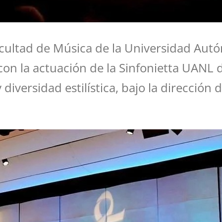
acultad de Música de la Universidad Aut
 con la actuación de la Sinfonietta UANL 
versidad estilística, bajo la dirección d