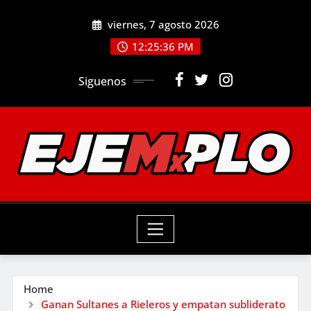
Skip
viernes, 7 agosto 2026
to
12:25:37 PM
content
Siguenos
Home
Ganan Sultanes a Rieleros y empatan subliderato