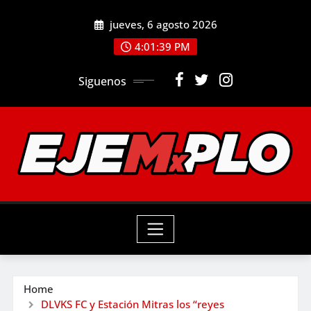
Skip
jueves, 6 agosto 2026
to
4:01:41 PM
content
Siguenos
Home
DLVKS FC y Estación Mitras los “reyes