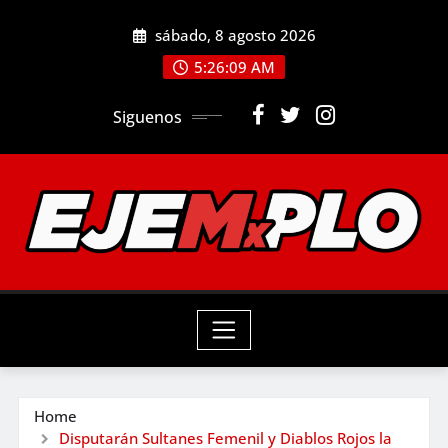
Skip
sábado, 8 agosto 2026
to
5:26:11 AM
content
Siguenos
Home
Disputarán Sultanes Femenil y Diablos Rojos la