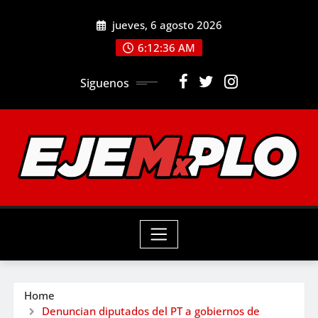
Skip
jueves, 6 agosto 2026
to
6:12:38 AM
content
Siguenos
Home
Denuncian diputados del PT a gobiernos de