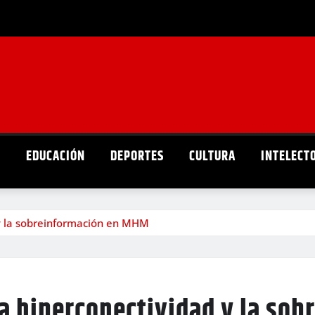
D
EDUCACIÓN
DEPORTES
CULTURA
INTELECT
 y la sobreinformación en MHM
la hiperconectividad y la so