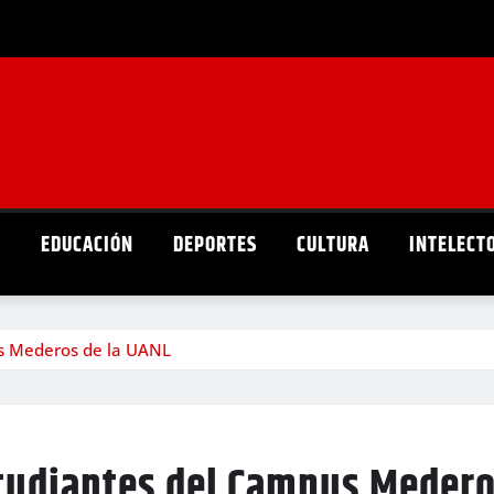
D
EDUCACIÓN
DEPORTES
CULTURA
INTELECT
s Mederos de la UANL
tudiantes del Campus Medero