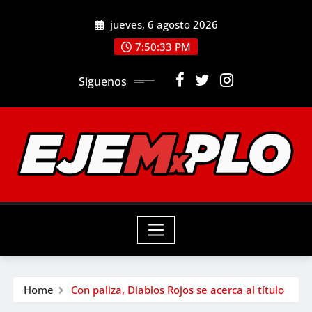
Skip
jueves, 6 agosto 2026
to
7:50:35 PM
content
Siguenos
Home
Con paliza, Diablos Rojos se acerca al título