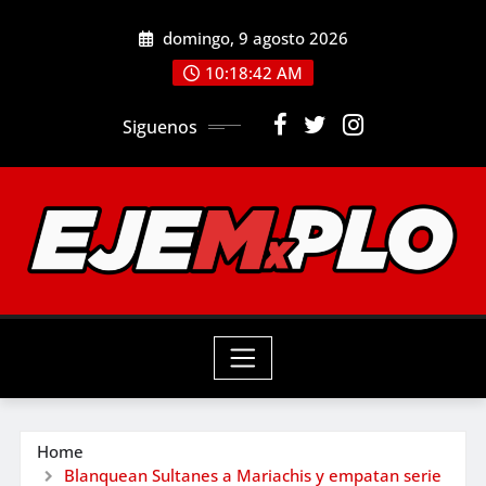
Skip
domingo, 9 agosto 2026
to
10:18:44 AM
content
Siguenos
Home
Blanquean Sultanes a Mariachis y empatan serie