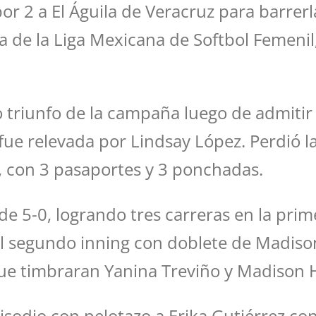
r 2 a El Águila de Veracruz para barrerla
da de la Liga Mexicana de Softbol Femenil
triunfo de la campaña luego de admitir 6
ue relevada por Lindsay López. Perdió la 
, con 3 pasaportes y 3 ponchadas.
e 5-0, logrando tres carreras en la pri
el segundo inning con doblete de Madis
ue timbraran Yanina Treviño y Madison 
pisodio con pelotazo a Erika Gutiérrez con