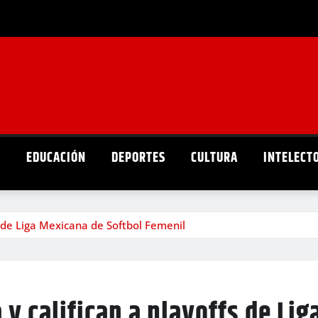
D
EDUCACIÓN
DEPORTES
CULTURA
INTELECT
fs de Liga Mexicana de Softbol Femenil
 y califican a playoffs de Li