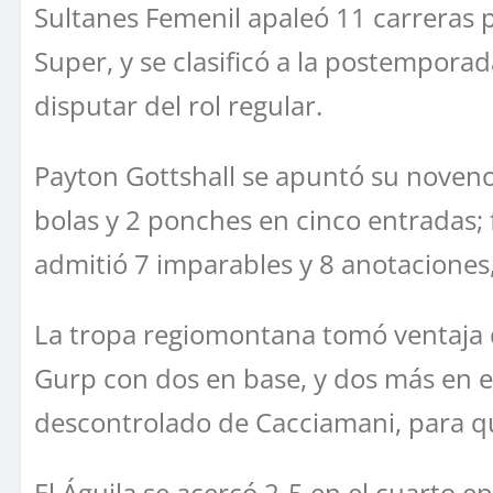
Sultanes Femenil apaleó 11 carreras po
Super, y se clasificó a la postempora
disputar del rol regular.
Payton Gottshall se apuntó su noveno 
bolas y 2 ponches en cinco entradas; f
admitió 7 imparables y 8 anotaciones
La tropa regiomontana tomó ventaja d
Gurp con dos en base, y dos más en 
descontrolado de Cacciamani, para q
El Águila se acercó 2-5 en el cuarto e