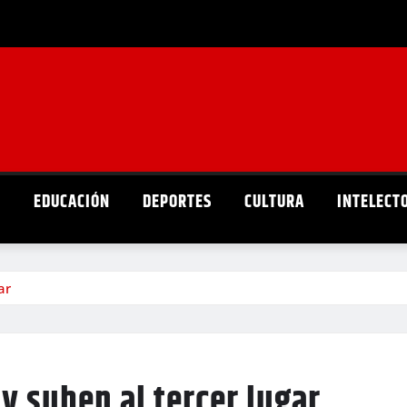
D
EDUCACIÓN
DEPORTES
CULTURA
INTELECT
ar
y suben al tercer lugar