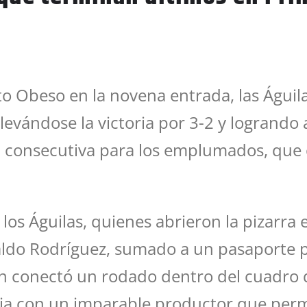
 Obeso en la novena entrada, las Águila
levándose la victoria por 3-2 y logrando a
oria consecutiva para los emplumados, que
os Águilas, quienes abrieron la pizarra e
do Rodríguez, sumado a un pasaporte pa
en conectó un rodado dentro del cuadro q
aja con un imparable productor que perm