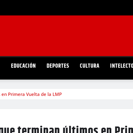
D
EDUCACIÓN
DEPORTES
CULTURA
INTELECT
s en Primera Vuelta de la LMP
 que terminan últimos en Pri