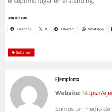
el séptimo lugar en el standing.
Comparte esto:
Facebook
X
Telegram
WhatsApp
Sultanes
Ejemplomx
Website:
https://e
Somos un medio de 