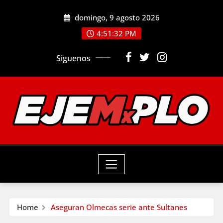
Skip
domingo, 9 agosto 2026
to
4:51:34 PM
content
Siguenos
Home
Aseguran Olmecas serie ante Sultanes