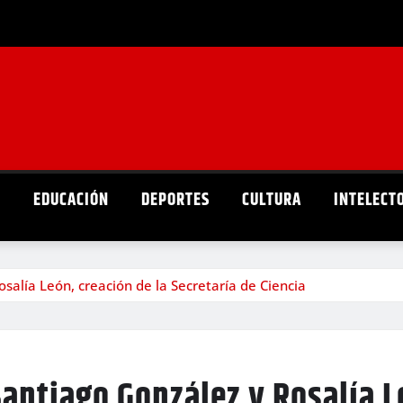
D
EDUCACIÓN
DEPORTES
CULTURA
INTELECT
salía León, creación de la Secretaría de Ciencia
antiago González y Rosalía Le