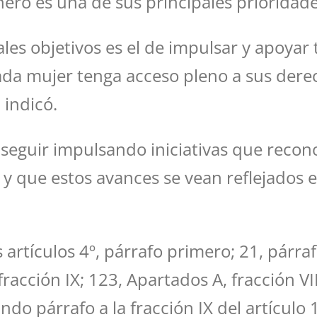
ero es una de sus principales prioridade
es objetivos es el de impulsar y apoyar t
cada mujer tenga acceso pleno a sus der
 indicó.
seguir impulsando iniciativas que recono
 y que estos avances se vean reflejados 
 artículos 4º, párrafo primero; 21, párr
racción IX; 123, Apartados A, fracción VII
ndo párrafo a la fracción IX del artículo 