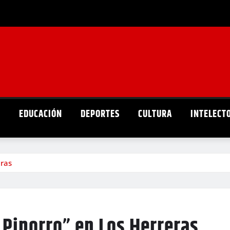
D
EDUCACIÓN
DEPORTES
CULTURA
INTELECT
eras
 Piporro” en Los Herreras