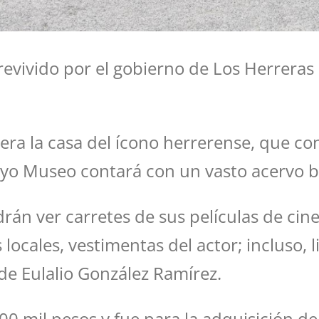
 revivido por el gobierno de Los Herreras
ra la casa del ícono herrerense, que con
yo Museo contará con un vasto acervo bi
án ver carretes de sus películas de cine,
 locales, vestimentas del actor; incluso, 
de Eulalio González Ramírez.
00 mil pesos y fue para la adquisición de